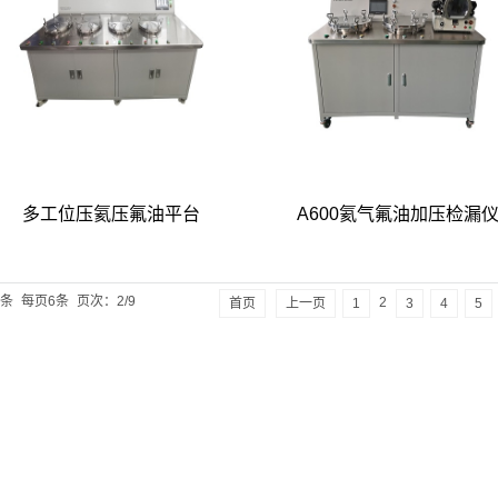
多工位压氦压氟油平台
A600氦气氟油加压检漏
0条
每页6条
页次：2/9
2
首页
上一页
1
3
4
5