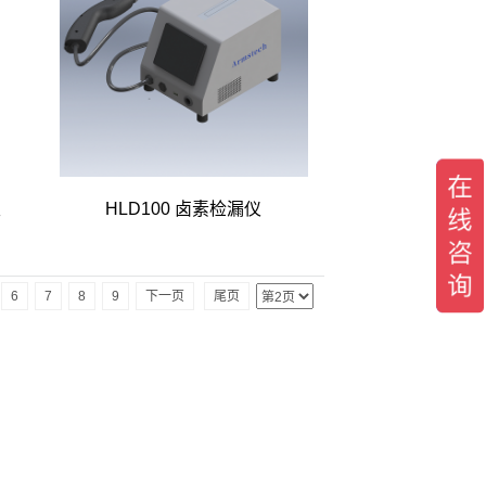
仪
HLD100 卤素检漏仪
6
7
8
9
下一页
尾页