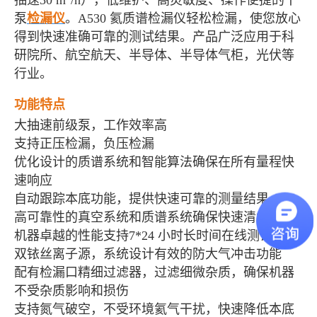
抽速
30 m
/h）
，低维护、高灵敏度、操作便
捷的干
泵
检漏仪
。A530 氦质谱检漏仪轻松检漏，使您放心
得到快速准确可靠的测试结果。
产品广泛应用于科
研院所、航空航天、半导体、半导体气柜，光伏等
行业。
功能特点
大抽速前级泵，工作效率高
支持正压检漏，负压检漏
优化设计的质谱系统和智能算法确保在所有量程快
速响应
自动跟踪本底功能，提供快速可靠的测量结果
高可靠性的真空系统和质谱系统确保快速清氦
机器卓越的性能支持7*24 小时长时间在线测试
双铱丝离子源，系统设计有效的防大气冲击功能
配有检漏口精细过滤器，过滤细微杂质，确保机器
不受杂质影响和损伤
支持氮气破空，不受环境氦气干扰，快速降低本底