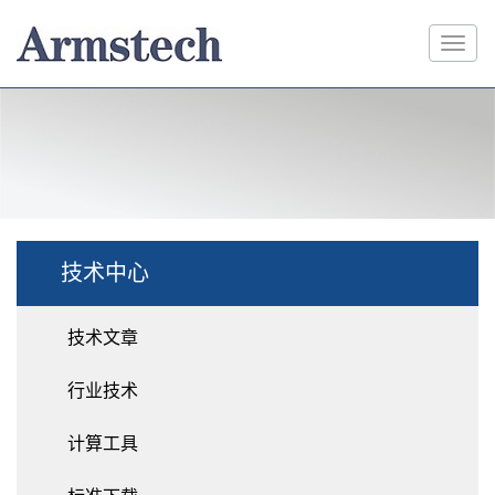
技术中心
技术文章
行业技术
计算工具