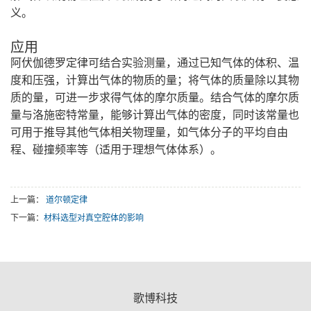
义。
应用
阿伏伽德罗定律可结合实验测量，通过已知气体的体积、温
度和压强，计算出气体的物质的量；将气体的质量除以其物
质的量，可进一步求得气体的摩尔质量。结合气体的摩尔质
量与洛施密特常量，能够计算出气体的密度，同时该常量也
可用于推导其他气体相关物理量，如气体分子的平均自由
程、碰撞频率等（适用于理想气体体系）。
上一篇：
道尔顿定律
下一篇：
材料选型对真空腔体的影响
歌博科技