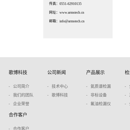
传真：0551-62910135
网址：www.armstech.cn
邮箱：info@armstech.cn
歌博科技
公司新闻
产品展示
检
公司简介
技术中心
氦质谱检漏
我们的团队
歌博科技
非标设备
企业荣誉
氟油检漏仪
合作客户
合作客户