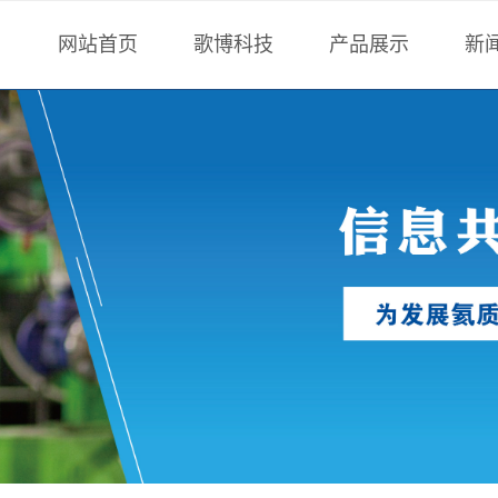
网站首页
歌博科技
产品展示
新
公司简介
氦质谱检漏仪
技
我们的团队
非标设备
歌
企业荣誉
氟油检漏仪
公司新闻
卤素检漏仪
合作客户
气密性检测仪
标准漏孔
检漏工装配件
真空测量
检漏服务