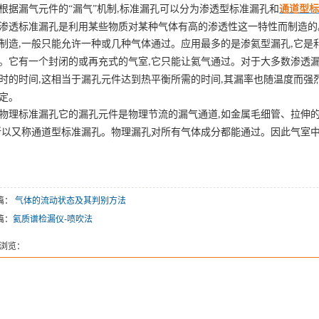
根据漏气元件的
“漏气”机制
标准漏孔可以分为渗透型标准漏孔和
通道型
,
渗透标准漏孔是利用某些物质对某种气体有高的渗透性这一特性而制造的
制造
一般只能允许
一
种或
几
种气体通过。应用最多的是渗
氦
型漏孔
它是
,
,
。它有一个封闭的或再充式的气室
它只能让
氦
气通过。对于大多数渗透
,
时的时间
这相当
于
漏孔元件达到热平衡所需的时间
其漏率也随温度而强
,
,
定。
物理标准漏孔它的漏孔元件是物理节流的漏气通道
如金属毛细管、拉伸
,
所以又称通道型标准漏孔。物理漏孔对所有气体成分都能通过。因此气室
篇：
气体的流动状态及其判别方法
篇：
氦质谱检漏仪-喷吹法
浏览：