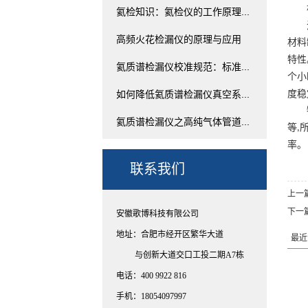
氦检知识：氦检仪的工作原理...
高频火花检漏仪的原理与应用
材料
特性
氦质谱检漏仪校准规范：标准...
个小
如何降低氦质谱检漏仪真空系...
度稳
氦质谱检漏仪之高纯气体管道...
等
,
率。
联系我们
上一
下一
安徽歌博科技有限公司
地址：合肥市经开区繁华大道
最近
与创新大道交口工投二期A7栋
电话：400 9922 816
手机：18054097997