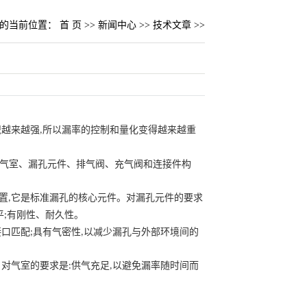
的当前位置：
首 页
>>
新闻中心
>>
技术文章
>>
识越来越强
所以漏率的控制和量化变得越来越重
,
气室、
漏孔元件、
排
气阀、充气阀和连接件构
置
它是标准漏孔的核心元件。对漏孔元件的要求
,
平
有刚性、耐久性。
;
接口匹配
具有气密性
以减
少
漏孔与外部环境间的
;
,
。对气室的要求是
供气充足
以避免漏率随时间而
:
,