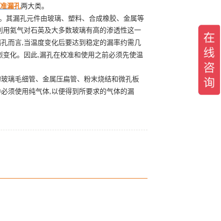
标准漏孔
两大类。
。其漏孔元件由玻璃、塑料、合成橡胶、金属等
利用氦气对石英及大多数玻璃有高的渗透性这一
漏孔而言
当温度变化后要达到稳定的漏率约需
几
,
烈变化。因此
漏孔在校准和使用之前必须先使温
,
的玻璃毛细管、金属压扁管、粉末烧结和微孔板
中必须使用纯气体
以便得到所要求的气体的漏
,