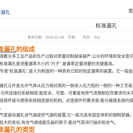
您
准漏孔
标准漏孔
发布日期：
2026-01-09
作者：
点击：
642
准漏孔
的组成
随着众多工业产品和生产过程对质量控制越来越严
公众的环境和安全意
,
标准漏孔是测量漏率大小的“尺子”
是漏率定量测量的关键量具。
,
所谓
标准漏孔
是人为制造的一种具有已知的恒定漏率的装置。它一般由
“
”,
漏孔元件是允许气体从压力相对高的一侧进入压力低的一侧的一种工艺装
应与所连接的系统相容
能安全、可靠、可重复地将气流限制在所要求的水
;
连接件是与使用系统相连接的机构。对连接件的要求是
能与被接系统的
:
。
气室是向漏孔进气端提供气源的装置
它一般为具有固定体积的钢制容器
,
较大的变化
有充气阀或能压扁的管子
能对气室进行抽空和充气。
;
,
准漏孔的类型