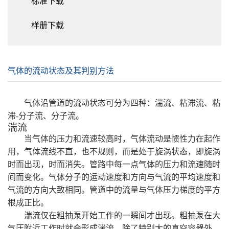
标准下载
样册下载
气体的流动状态及其判别方法
气体沿管道的流动状态可分为四种
：
湍流、粘滞流、粘
滞
-
分子流、分子流。
湍流
当气体的压力和流速较高时
，
气体流动是惯性力在起作
用
，
气体流线不直
，
也不规则
，
而是处于旋涡状态
，
即旋涡
时而出现
，
时而消失。管路中每一点气体的压力和流速随时
间而变化。气体分子的运动速度和方向与气流的平均速度和
气流的方向大致相
同
。管道中的流量与气体压力梯度的平方
根成正比
。
湍流仅在粗抽泵开始
工作
的
一
瞬间才出现。粗抽泵在大
气压附近工作时就会形成湍流。除了特别大的真空容器外
，