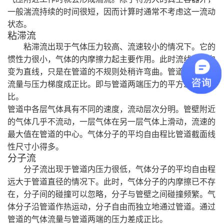
一般湍流持续的时间很短
，
因而计算时通常不考虑这一流动
状态
。
粘滞流
粘滞流出现于气体压力较高、流速较小的情况下。它的
惯性力很小
，
气体的内摩擦力起主要作用。此时流线的方向
变为直线
，
只是在管道的不规则处稍许弯曲。管道中气体的
流量与压力梯度成正比。即与管道两端压力的平方差成正
比
。
管道中各层气体具有不同的速度
，
流动层次分明。管壁附近
的气体几乎不流动
，
一层气体在另一层气体上滑动
，
流速的
最大值在管道的中心。气体分子的平均
自
由程比管道截面线
性尺寸小得多
。
分子流
分子流出现于管道内压力很低
，
气体分子的平均自由程
远大于
管道直径的情况下。此时
，
气体
分子
的内摩擦已不存
在
，
分子间的碰撞可以忽略
，
分子与管壁之间碰撞频繁。气
体
分子
沿管道作热运动
，
分子自由而独立地
通过
管道。通过
管道的气体流量与管道两端的压力差成正比。