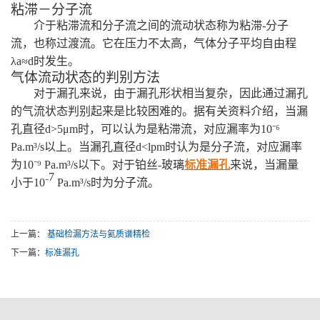
粘滞
－
分子流
介于粘滞流和分子流之间的流动状态称为粘滞
-
分子
流
，
也称过渡流。它在压力不太高
，
气体分子平均自由程
λ
a
≈
d
时发生。
气体流动状态的判别方法
对于漏孔来说
，
由于漏孔形状相当复杂
，
因此通过漏孔
的气流状态判别
起来
是比较困难的。据有关资料介绍
，
当漏
孔直径
d>5μm
时
，
可以认为是粘滞流
，
对应漏率为
10⁻⁶
Pa
.
m³/s
以上。当漏孔直径
d<lpm
时认为是分子流
，
对应漏率
为
10
⁻⁹
Pa
.
m
³/s
以下。对于铂丝
-
玻璃
标准漏孔
来说
，
当漏量
7
小于
10
⁻
Pa
.
m
³
/s
时为分子流。
上一篇：
基础检漏方法与氦质谱精检
下一篇：
标准漏孔