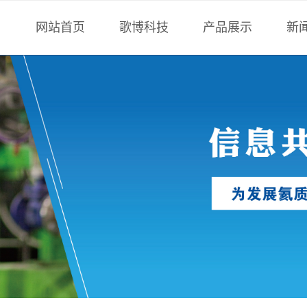
网站首页
歌博科技
产品展示
新
公司简介
氦质谱检漏仪
技
我们的团队
非标设备
歌
企业荣誉
氟油检漏仪
公司新闻
卤素检漏仪
合作客户
气密性检测仪
标准漏孔
检漏工装配件
真空测量
检漏服务