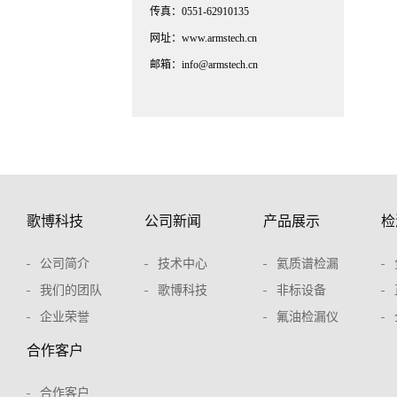
传真：0551-62910135
网址：www.armstech.cn
邮箱：info@armstech.cn
歌博科技
公司新闻
产品展示
检
公司简介
技术中心
氦质谱检漏
我们的团队
歌博科技
非标设备
企业荣誉
氟油检漏仪
合作客户
合作客户