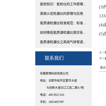
氦检知识：氦检仪的工作原理...
(3
高频火花检漏仪的原理与应用
13
氦质谱检漏仪校准规范：标准...
(
如何降低氦质谱检漏仪真空系...
(
氦质谱检漏仪之高纯气体管道...
上一
联系我们
下一
最近
安徽歌博科技有限公司
地址：合肥市经开区繁华大道
与创新大道交口工投二期A7栋
电话：400 9922 816
手机：18054097997