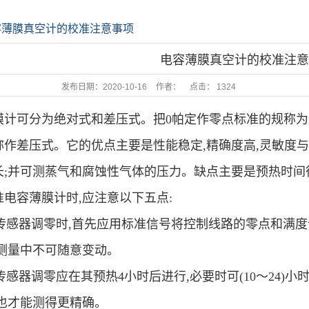
容薄膜真空计的校准注意事项
电容薄膜真空计的校准注
发布日期：
2020-10-16
作者：
点击：
1324
膜计可分为绝对式和差压式。把0帕定作零点标准的规称为
称作差压式。它的优点主要是性能稳定,精确度高,灵敏度
长;并可测蒸气和腐蚀性气体的压力。缺点主要是预热时间
准电容薄膜计时,应注意以下五点:
1)传感器调零时,首先应用标准信号将控制线路的零点和满
,测量中不可随意变动。
2)传感器调零应在其预热4小时后进行,必要时可(10～24
,也才能测得更精确。