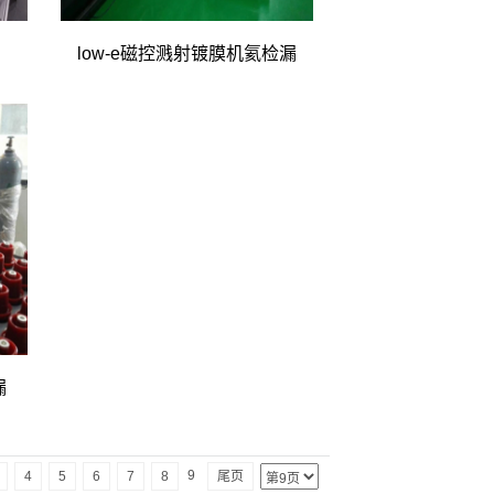
low-e磁控溅射镀膜机氦检漏
漏
9
4
5
6
7
8
尾页