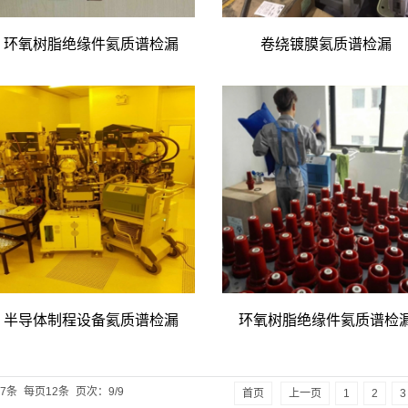
环氧树脂绝缘件氦质谱检漏
卷绕镀膜氦质谱检漏
半导体制程设备氦质谱检漏
环氧树脂绝缘件氦质谱检
07条
每页12条
页次：9/9
首页
上一页
1
2
3