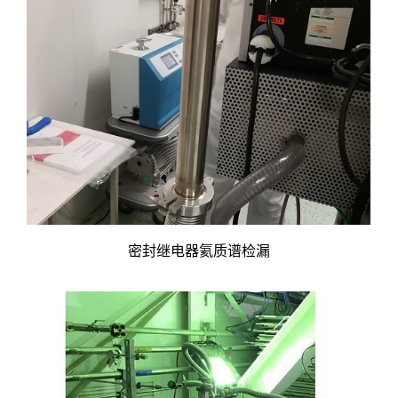
密封继电器氦质谱检漏