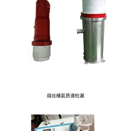
熔丝桶氦质谱检漏