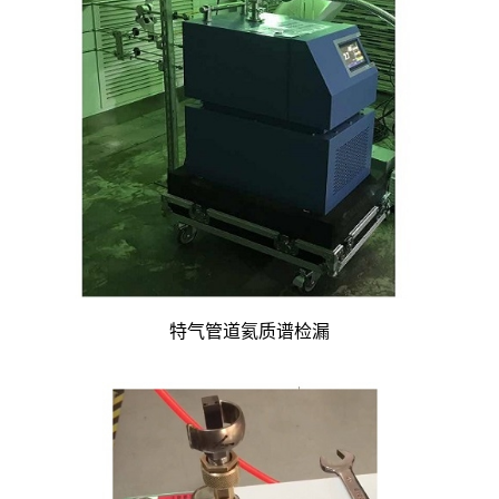
特气管道氦质谱检漏