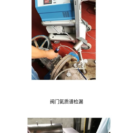
阀门氦质谱检漏