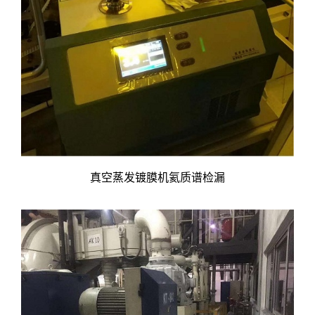
真空蒸发镀膜机氦质谱检漏