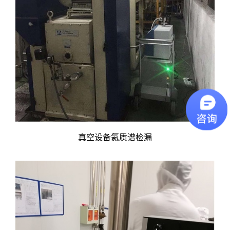
真空设备氦质谱检漏