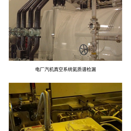
电厂汽机真空系统氦质谱检漏