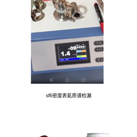
sf6密度表氦质谱检漏