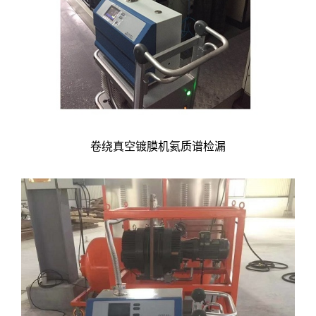
卷绕真空镀膜机氦质谱检漏