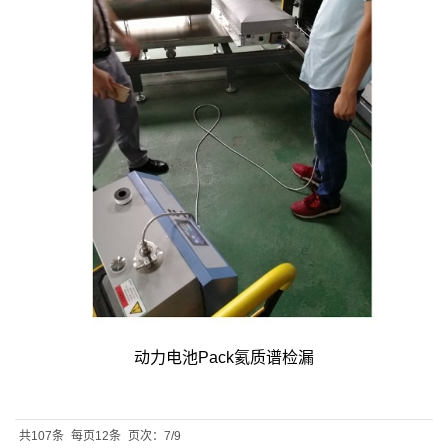
动力电池Pack氦质谱检漏
共107条
每页12条
页次：7/9