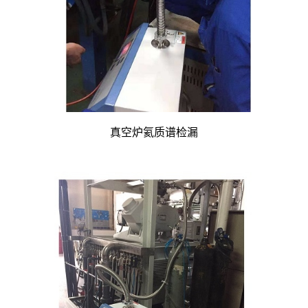
真空炉氦质谱检漏