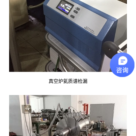
真空炉氦质谱检漏