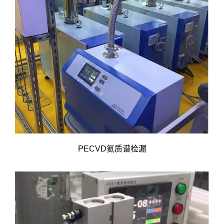
PECVD氦质谱检漏