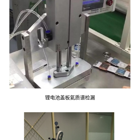
锂电池盖板氦质谱检漏