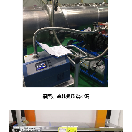
辐照加速器氦质谱检漏