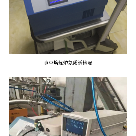
真空熔炼炉氦质谱检漏