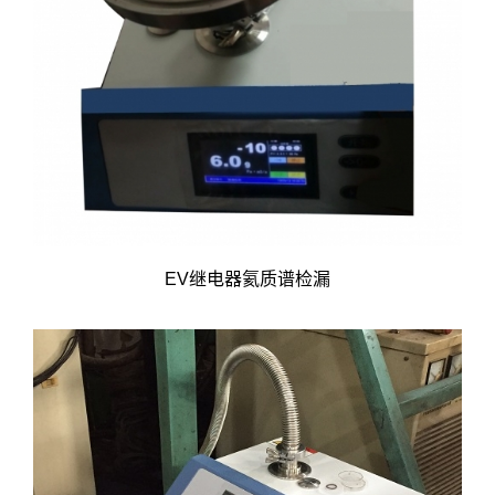
EV继电器氦质谱检漏