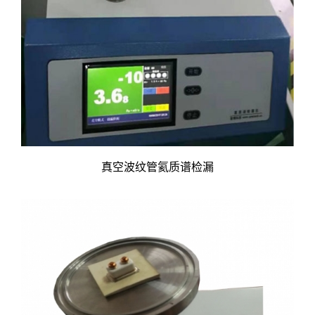
真空波纹管氦质谱检漏