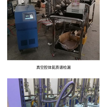
真空腔体氦质谱检漏