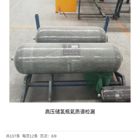
高压储氢瓶氦质谱检漏
共107条
每页12条
页次：6/9