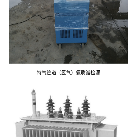
特气管道（氢气）氦质谱检漏