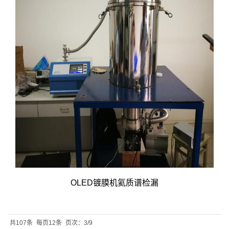
OLED镀膜机氦质谱检漏
共107条
每页12条
页次：3/9