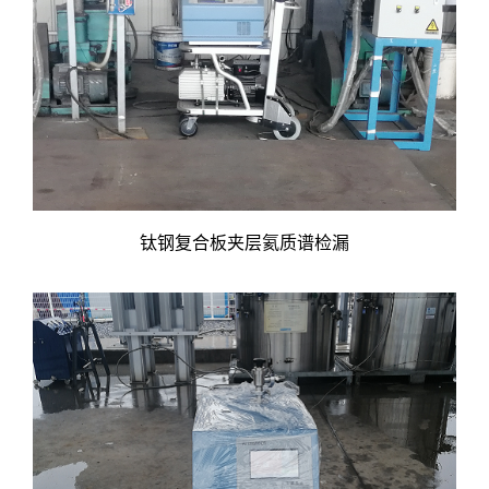
钛钢复合板夹层氦质谱检漏