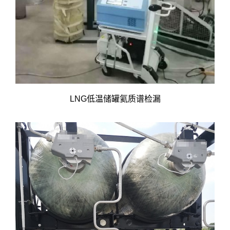
LNG低温储罐氦质谱检漏