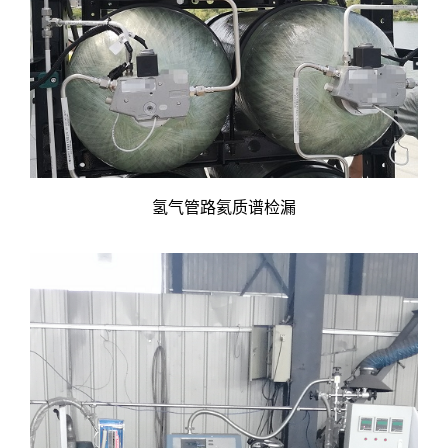
氢气管路氦质谱检漏