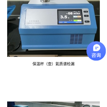
保温杯（壶）氦质谱检漏