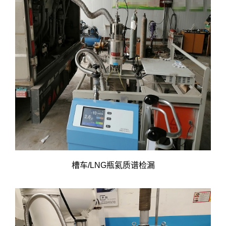
槽车/LNG瓶氦质谱检漏