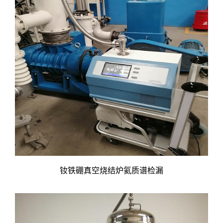
钕铁硼真空烧结炉氦质谱检漏