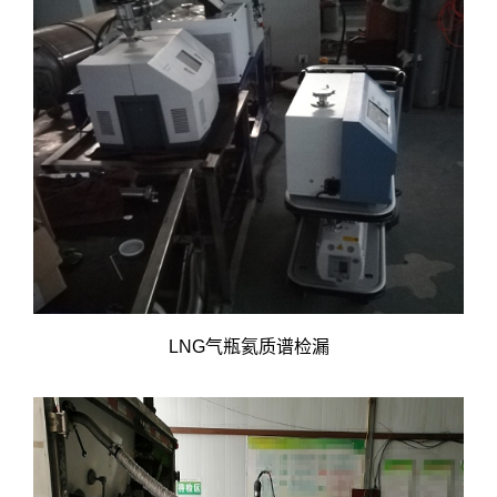
LNG气瓶氦质谱检漏