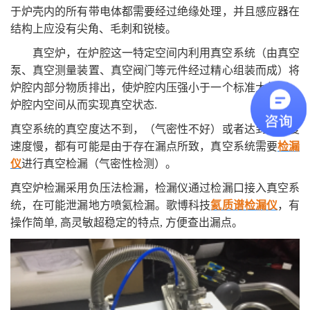
于炉壳内的所有带电体
都需要经过绝缘处理，并且感应器在
结构上应没有尖角、毛刺和锐棱。
真空炉，在炉腔这一特定空间内利用真空系统（由真空
泵、真空测量装置、真空阀门等元件经过精心组装而成）将
炉腔内部分物质排出，使炉腔内压强小于一个标准大气压，
炉腔内空间从而实现真空状态
.
真空系统的真空度达不到，（气密性不好）或者达到真空度
速度慢，都有可能是由于存在漏点所致，真空系统需要
检漏
仪
进行真空检漏（气密性检测）。
真空炉检漏采用负压法检漏，检漏仪通过检漏口接入真空系
统，在可能泄漏地方喷氦检漏。歌博科技
氦质谱检漏仪
，
有
操作简单
, 高灵敏超稳定的特点, 方便查出漏点。