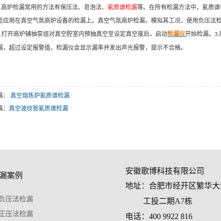
高炉检漏常用的方法有保压法、皂泡法
、氦质谱检漏
等。在所有检漏方法中，氦质谱
泛应用在真空气氛高炉设备的检漏上。真空气氛高炉检漏，模拟其工况，使用负压法检
打开高炉辅抽泵组对真空腔室内预抽真空至设定真空度后，启动
检漏仪
开始检漏。
.
3.
漏，
超过设定报警值，检漏仪会显示漏率并发出声光报警，提示不合格。
篇：
真空熔炼炉氦质谱检漏
篇：
真空波纹管氦质谱检漏
安徽歌博科技有限公司
漏案例
地址：合肥市经开区繁华大
负压法检漏
工投二期A7栋
正压法检漏
电话：400 9922 816