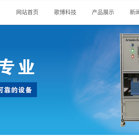
网站首页
歌博科技
产品展示
新
公司简介
氦质谱检漏仪
技
我们的团队
非标设备
歌
企业荣誉
氟油检漏仪
公司新闻
卤素检漏仪
合作客户
气密性检测仪
标准漏孔
检漏工装配件
真空测量
检漏服务