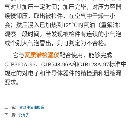
气对其加压一定时间；加压完毕，对压力容器
缓慢卸压，取出被检件，在空气中干燥一小
会；
然后浸入已加热到125℃的氟油（重氟油）
观察一段时间。若发现被检件有连续的小气泡
或个别大气泡冒出，则可判定为不合格。
它
与
氦质谱检漏仪
配合使用，能够完成
GJB360A-96、GJB548-96A和GJB128A-97标准中
规定的对电子和半导体器件的精检漏和粗检漏
要求
。
上一篇：
密封件氟油检漏
下一篇：
没有了