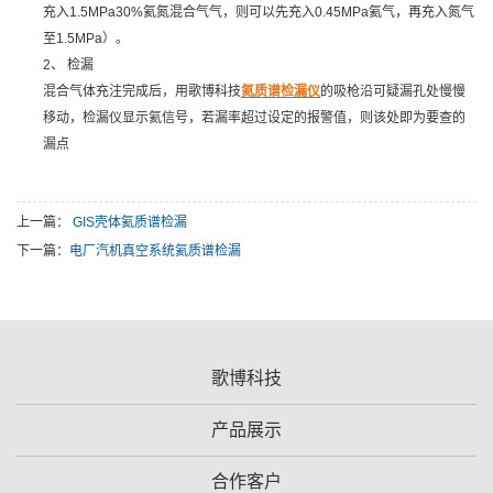
充入1.5MPa30%氦氮混合气气，则可以先充入0.45MPa氦气，再充入氮气
至1.5MPa）。
2、 检漏
混合气体充注完成后，用歌博科技
氦质谱检漏仪
的吸枪沿可疑漏孔处慢慢
移动，检漏仪显示氦信号，若漏率超过设定的报警值，则该处即为要查的
漏点
上一篇：
GIS壳体氦质谱检漏
下一篇：
电厂汽机真空系统氦质谱检漏
歌博科技
产品展示
合作客户